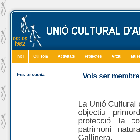
Inici
Qui som
Activitats
Projectes
Arxiu
Mus
Fes-te soci/a
Vols ser membre 
La Unió Cultural 
objectiu primor
protecció, la c
patrimoni natur
Gallinera.