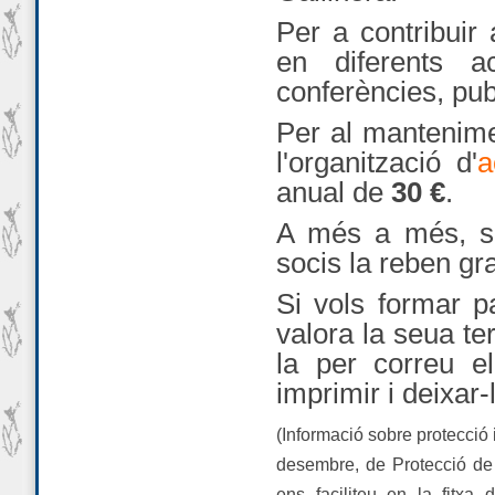
Per a contribuir 
en diferents a
conferències, pub
Per al mantenime
l'organització d'
a
anual de
30 €
.
A més a més, s
socis la reben gr
Si vols formar p
valora la seua te
la per correu el
imprimir i deixar-
(Informació sobre protecció i
desembre, de Protecció de
ens faciliteu en la fitxa 